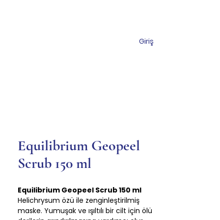
Giriş
s
Shop
Contact
Equilibrium Geopeel
Scrub 150 ml
Equilibrium Geopeel Scrub 150 ml
Helichrysum özü ile zenginleştirilmiş
maske. Yumuşak ve ışıltılı bir cilt için ölü