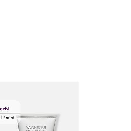
Home
Who Are We?
Service