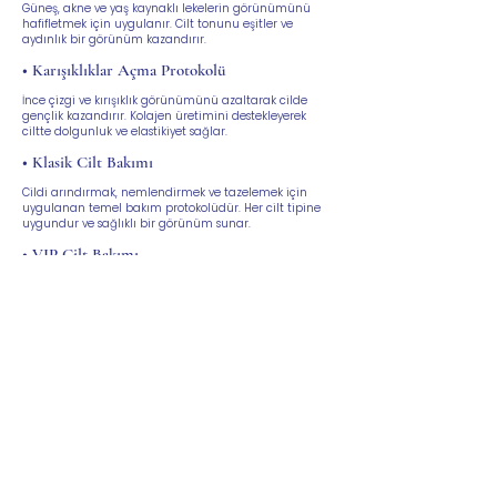
Güneş, akne ve yaş kaynaklı lekelerin görünümünü
hafifletmek için uygulanır. Cilt tonunu eşitler ve
aydınlık bir görünüm kazandırır.
• Karışıklıklar Açma Protokolü
İnce çizgi ve kırışıklık görünümünü azaltarak cilde
gençlik kazandırır. Kolajen üretimini destekleyerek
ciltte dolgunluk ve elastikiyet sağlar.
• Klasik Cilt Bakımı
Cildi arındırmak, nemlendirmek ve tazelemek için
uygulanan temel bakım protokolüdür. Her cilt tipine
uygundur ve sağlıklı bir görünüm sunar.
• VIP Cilt Bakımı
Kişiye özel olarak planlanan, ileri teknoloji cihazlar ve
güçlü içeriklerle desteklenen bir bakım protokolüdür.
Cilde derinlemesine etki ederek daha canlı, ışıltılı ve
genç bir görünüm sağlar.