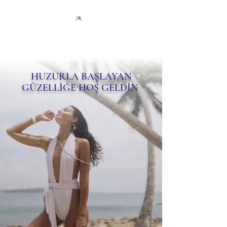
HUZURLA BAŞLAYAN
GÜZELLİĞE HOŞ GELDİN