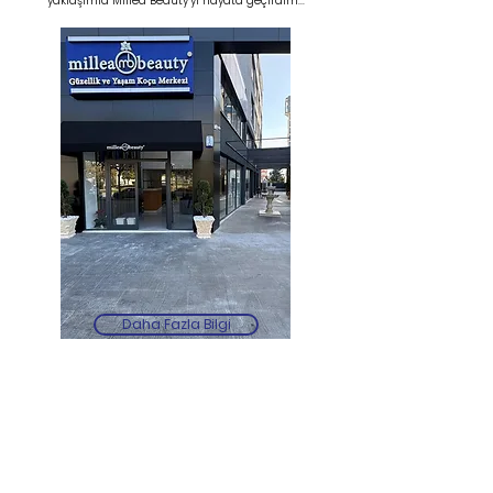
yaklaşımla Millea Beauty’yi hayata geçirdim...
Daha Fazla Bilgi