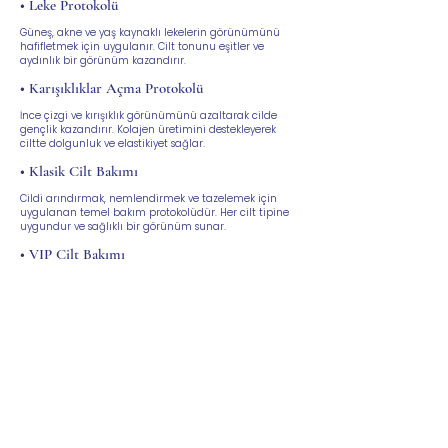
• Leke Protokolü
Güneş, akne ve yaş kaynaklı lekelerin görünümünü
hafifletmek için uygulanır. Cilt tonunu eşitler ve
aydınlık bir görünüm kazandırır.
• Karışıklıklar Açma Protokolü
İnce çizgi ve kırışıklık görünümünü azaltarak cilde
gençlik kazandırır. Kolajen üretimini destekleyerek
ciltte dolgunluk ve elastikiyet sağlar.
• Klasik Cilt Bakımı
Cildi arındırmak, nemlendirmek ve tazelemek için
uygulanan temel bakım protokolüdür. Her cilt tipine
uygundur ve sağlıklı bir görünüm sunar.
• VIP Cilt Bakımı
Kişiye özel olarak planlanan, ileri teknoloji cihazlar ve
güçlü içeriklerle desteklenen bir bakım protokolüdür.
Cilde derinlemesine etki ederek daha canlı, ışıltılı ve
genç bir görünüm sağlar.