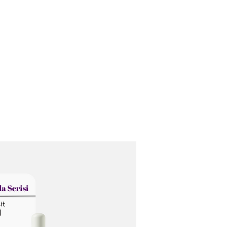
Home
Who Are We?
Service