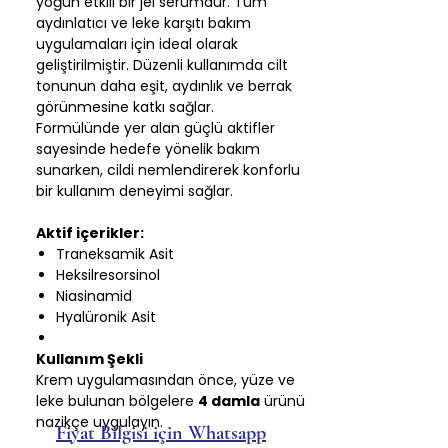
yoğun etkili bir jel serumdur. Tüm
aydınlatıcı ve leke karşıtı bakım
uygulamaları için ideal olarak
geliştirilmiştir. Düzenli kullanımda cilt
tonunun daha eşit, aydınlık ve berrak
görünmesine katkı sağlar.
Formülünde yer alan güçlü aktifler
sayesinde hedefe yönelik bakım
sunarken, cildi nemlendirerek konforlu
bir kullanım deneyimi sağlar.
Aktif içerikler:
Traneksamik Asit
Heksilresorsinol
Niasinamid
Hyalüronik Asit
Kullanım Şekli
Krem uygulamasından önce, yüze ve
leke bulunan bölgelere
4 damla
ürünü
nazikçe uygulayın.
Fiyat Bilgisi için Whatsapp