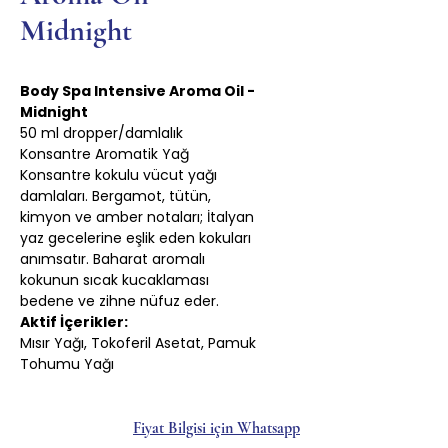
Midnight
Body Spa Intensive Aroma Oil -
Midnight
50 ml dropper/damlalık
Konsantre Aromatik Yağ
Konsantre kokulu vücut yağı
damlaları. Bergamot, tütün,
kimyon ve amber notaları; İtalyan
yaz gecelerine eşlik eden kokuları
anımsatır. Baharat aromalı
kokunun sıcak kucaklaması
bedene ve zihne nüfuz eder.
Aktif İçerikler:
Mısır Yağı, Tokoferil Asetat, Pamuk
Tohumu Yağı
Fiyat Bilgisi için Whatsapp