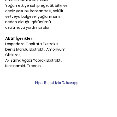
etkili emilimini destekler.
Yoğun etkiye sahip egzotik bitki ve
deniz yosunu konsantresi, selülit
ve/veya bölgesel yağlanmanın
neden olduğu görünümü
azaltmaya yardımcı olur.
Aktif İçerikler:
Lespedeza Capitata Ekstraktı,
Deniz Marulu Ekstraktı, Amonyum
Glisirizat,
Ak Zamk Ağacı Yaprak Ekstraktı,
Niasinamid, Treonin
Fiyat Bilgisi için Whatsapp