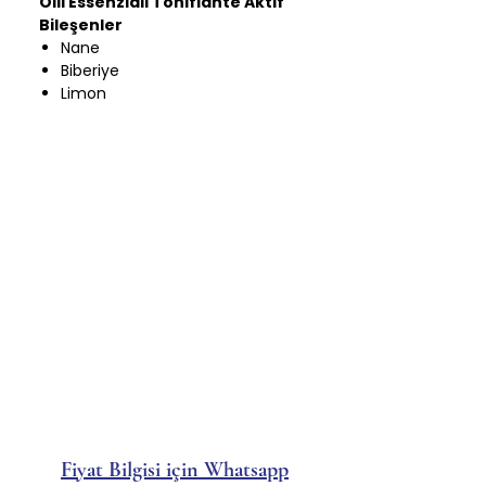
Olii Essenziali Tonifiante Aktif
Bileşenler
Nane
Biberiye
Limon
Fiyat Bilgisi için Whatsapp