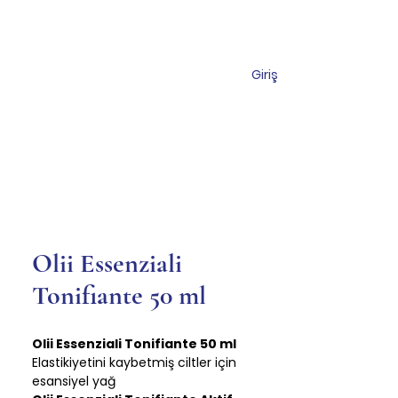
Giriş
Торговый центр
Коммуникация
Olii Essenziali
Tonifiante 50 ml
Olii Essenziali Tonifiante 50 ml
Elastikiyetini kaybetmiş ciltler için
esansiyel yağ