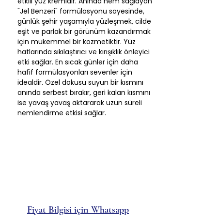
etkili yüz kremidir. Anında nem sağlayan
"Jel Benzeri" formülasyonu sayesinde,
günlük şehir yaşamıyla yüzleşmek, cilde
eşit ve parlak bir görünüm kazandırmak
için mükemmel bir kozmetiktir. Yüz
hatlarında sıkılaştırıcı ve kırışıklık önleyici
etki sağlar. En sıcak günler için daha
hafif formülasyonları sevenler için
idealdir. Özel dokusu suyun bir kısmını
anında serbest bırakır, geri kalan kısmını
ise yavaş yavaş aktararak uzun süreli
nemlendirme etkisi sağlar.
Fiyat Bilgisi için Whatsapp