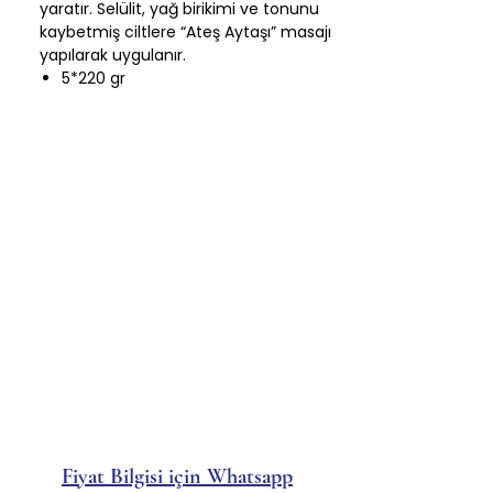
yaratır. Selülit, yağ birikimi ve tonunu
kaybetmiş ciltlere “Ateş Aytaşı” masajı
yapılarak uygulanır.
5*220 gr
Fiyat Bilgisi için Whatsapp