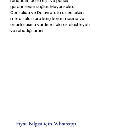
rahatlatır, daha eşit ve parlak
görünmesini sağlar. Meyankökü,
Consolida ve Dulavratotu özleri cildin
mikro saldırılara karşı korunmasına ve
onarılmasına yardımcı olarak elastikiyeti
ve rahatlığı artırır.
Fiyat Bilgisi için Whatsapp