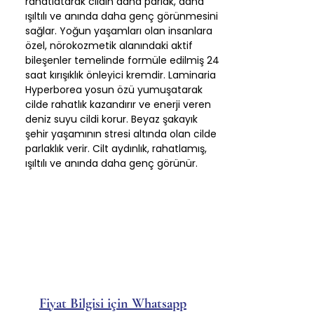
rahatlatarak cildin daha parlak, daha
ışıltılı ve anında daha genç görünmesini
sağlar. Yoğun yaşamları olan insanlara
özel, nörokozmetik alanındaki aktif
bileşenler temelinde formüle edilmiş 24
saat kırışıklık önleyici kremdir. Laminaria
Hyperborea yosun özü yumuşatarak
cilde rahatlık kazandırır ve enerji veren
deniz suyu cildi korur. Beyaz şakayık
şehir yaşamının stresi altında olan cilde
parlaklık verir. Cilt aydınlık, rahatlamış,
ışıltılı ve anında daha genç görünür.
Fiyat Bilgisi için Whatsapp