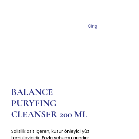
Giriş
miz
Mağaza
İletişim
BALANCE
PURYFING
CLEANSER 200 ML
Salisilik asit içeren, kusur önleyici yüz
temizleyicidir. Fazla sebumu arındırır,