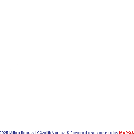
Menu
Institutional
Who Are We?
KVKK
In the Press
Distance Sales
Contact Us
Agreement
Privacy and Security
2025 Millea Beauty | Güzellik Merkezi ® Powered and secured by
MARQA