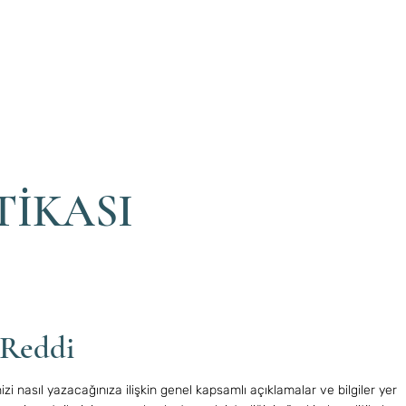
Home
Who Are We?
Service
TİKASI
 Reddi
zi nasıl yazacağınıza ilişkin genel kapsamlı açıklamalar ve bilgiler yer