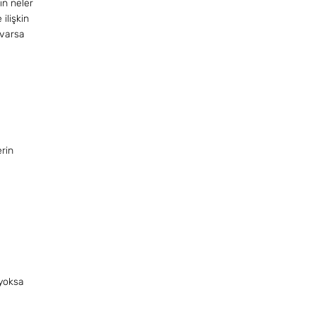
ın neler
ilişkin
 varsa
erin
 yoksa