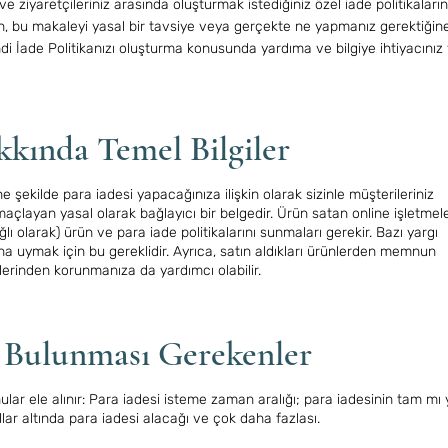
 ve ziyaretçileriniz arasında oluşturmak istediğiniz özel iade politikaların
 bu makaleyi yasal bir tavsiye veya gerçekte ne yapmanız gerektiğine 
ndi İade Politikanızı oluşturma konusunda yardıma ve bilgiye ihtiyacınız
akkında Temel Bilgiler
ne şekilde para iadesi yapacağınıza ilişkin olarak sizinle müşterileriniz
amaçlayan yasal olarak bağlayıcı bir belgedir. Ürün satan online işletmel
ı olarak) ürün ve para iade politikalarını sunmaları gerekir. Bazı yargı
na uymak için bu gereklidir. Ayrıca, satın aldıkları ürünlerden memnun
erinden korunmanıza da yardımcı olabilir.
a Bulunması Gerekenler
onular ele alınır: Para iadesi isteme zaman aralığı; para iadesinin tam mı
lar altında para iadesi alacağı ve çok daha fazlası.