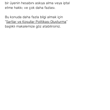
bir üyenin hesabını askıya alma veya iptal
etme hakkı; ve çok daha fazlası.
Bu konuda daha fazla bilgi almak için
“
Şartlar ve Koşullar Politikası Oluşturma
”
başlıklı makalemize göz atabilirsiniz.
Institutional
Who Are We?
In the Press