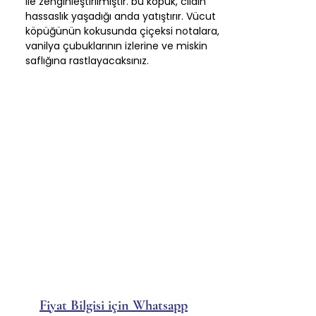
ile zenginleştirilmiştir. bu köpük, cildin
hassaslık yaşadığı anda yatıştırır. Vücut
köpüğünün kokusunda çiçeksi notalara,
vanilya çubuklarının izlerine ve miskin
saflığına rastlayacaksınız.
Fiyat Bilgisi için Whatsapp